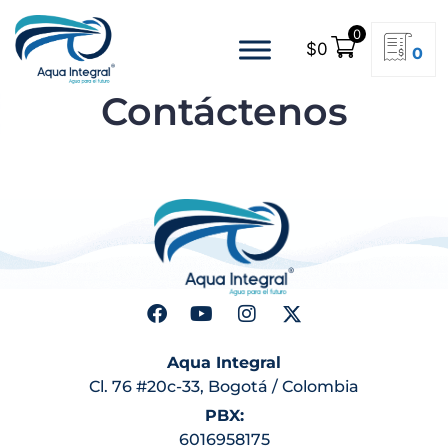
0
$
0
0
Contáctenos
Aqua Integral
Cl. 76 #20c-33, Bogotá / Colombia
PBX:
6016958175