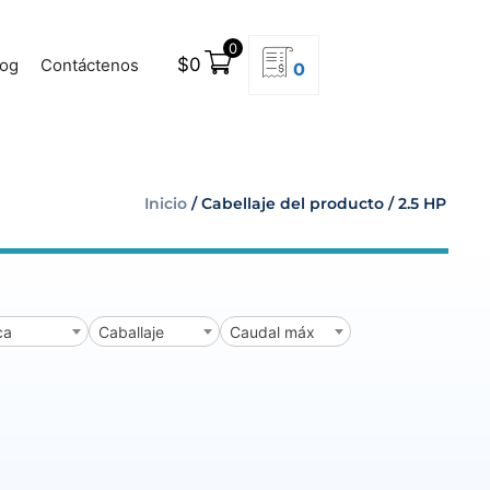
0
$
0
log
Contáctenos
0
Inicio
/ Cabellaje del producto / 2.5 HP
ca
Caballaje
Caudal máx