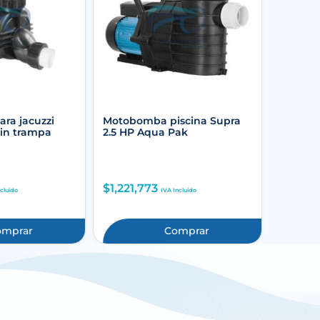
ra jacuzzi
Motobomba piscina Supra
sin trampa
2.5 HP Aqua Pak
$
1,221,773
ncluido
IVA Incluido
omprar
Comprar