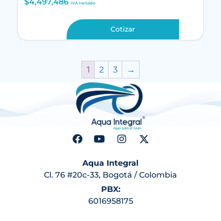
$
4,497,486
IVA Incluido
Cotizar
1
2
3
→
Aqua Integral
Cl. 76 #20c-33, Bogotá / Colombia
PBX:
6016958175