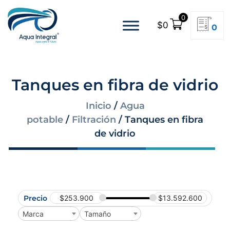
0
$
0
0
Tanques en fibra de vidrio
Inicio
/
Agua
potable
/
Filtración
/ Tanques en fibra
de vidrio
Precio
$
253.900
$
13.592.600
Marca
Tamaño