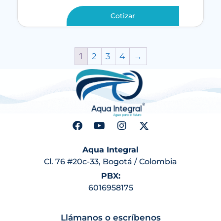
Cotizar
1
2
3
4
→
Aqua Integral
Cl. 76 #20c-33, Bogotá / Colombia
PBX:
6016958175
Llámanos o escríbenos