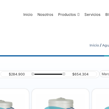
Inicio
Nosotros
Productos
Servicios
B
Inicio
/
Agu
Mar
$
284.900
$
654.304