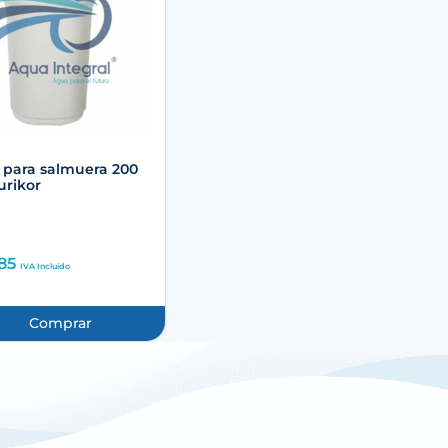
para salmuera 200
urikor
85
IVA Incluido
Comprar