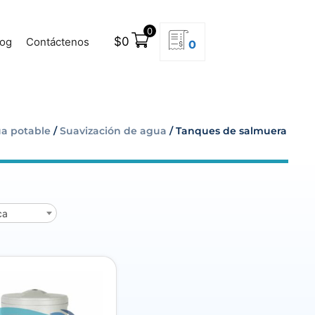
0
$
0
log
Contáctenos
0
a potable
/
Suavización de agua
/ Tanques de salmuera
ca