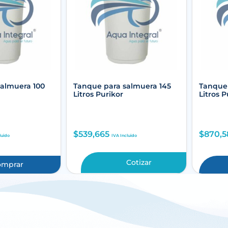
salmuera 100
Tanque para salmuera 145
Tanque 
Litros Purikor
Litros P
$
539,665
$
870,5
luido
IVA Incluido
Cotizar
omprar