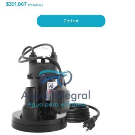
$
391,867
IVA Incluido
Cotizar