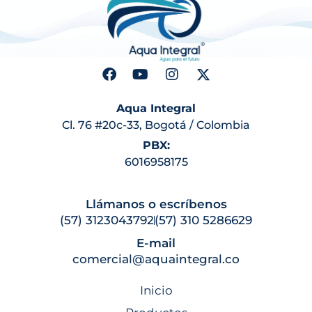
Aqua Integral
Cl. 76 #20c-33, Bogotá / Colombia
PBX:
6016958175
Llámanos o escríbenos
(57) 3123043792
(57) 310 5286629
E-mail
comercial@aquaintegral.co
Inicio