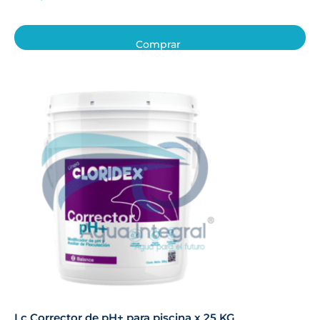
Comprar
Lc Corrector de pH+ para piscina x 25 KG