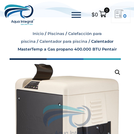
0
$
0
0
Inicio
/
Piscinas
/
Calefacción para
piscina
/
Calentador para piscina
/ Calentador
MasterTemp a Gas propano 400.000 BTU Pentair