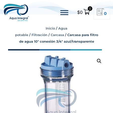
0
$
0
0
Inicio
/
Agua
potable
/
Filtración
/
Carcasa
/ Carcasa para filtro
de agua 10″ conexión 3/4″ azul/transparente