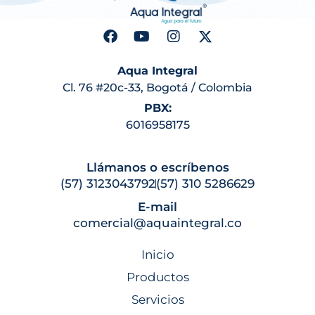
Aqua Integral
Cl. 76 #20c-33, Bogotá / Colombia
PBX:
6016958175
Llámanos o escríbenos
(57) 3123043792
(57) 310 5286629
E-mail
comercial@aquaintegral.co
Inicio
Productos
Servicios