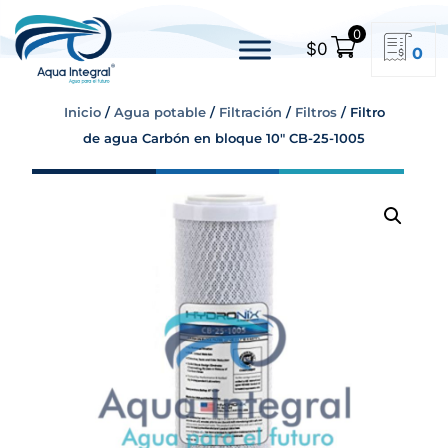
0
$
0
0
Inicio
/
Agua potable
/
Filtración
/
Filtros
/ Filtro
de agua Carbón en bloque 10″ CB-25-1005