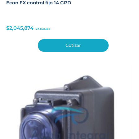
Econ FX control fijo 14 GPD
$
2,045,874
IVA Incluido
Cotizar