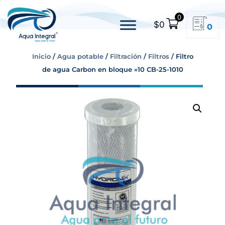
0
$
0
0
Inicio
/
Agua potable
/
Filtración
/
Filtros
/ Filtro
de agua Carbon en bloque «10 CB-25-1010