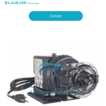
$
4,448,458
IVA Incluido
Cotizar