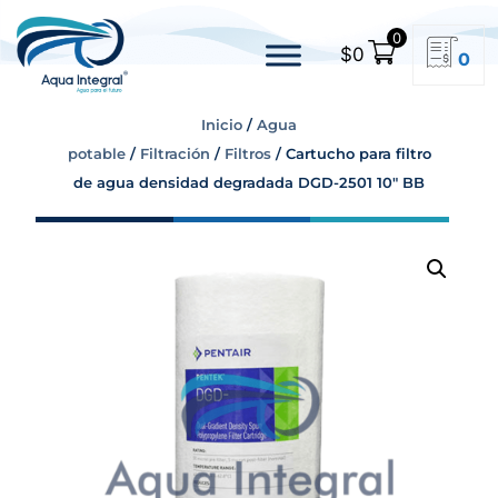
0
$
0
0
Inicio
/
Agua
potable
/
Filtración
/
Filtros
/ Cartucho para filtro
de agua densidad degradada DGD-2501 10″ BB