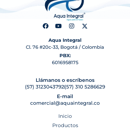
Aqua Integral
Cl. 76 #20c-33, Bogotá / Colombia
PBX:
6016958175
Llámanos o escríbenos
(57) 3123043792
(57) 310 5286629
E-mail
comercial@aquaintegral.co
Inicio
Productos