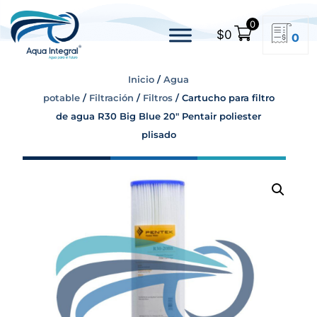
0
$
0
0
Inicio
/
Agua
potable
/
Filtración
/
Filtros
/ Cartucho para filtro
de agua R30 Big Blue 20″ Pentair poliester
plisado