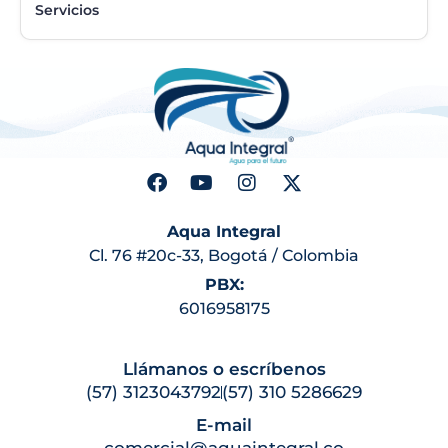
Servicios
Aqua Integral
Cl. 76 #20c-33, Bogotá / Colombia
PBX:
6016958175
Llámanos o escríbenos
(57) 3123043792
(57) 310 5286629
E-mail
comercial@aquaintegral.co