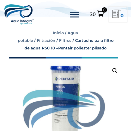
0
$
0
0
Inicio
/
Agua
potable
/
Filtración
/
Filtros
/ Cartucho para filtro
de agua R50 10 «Pentair poliester plisado