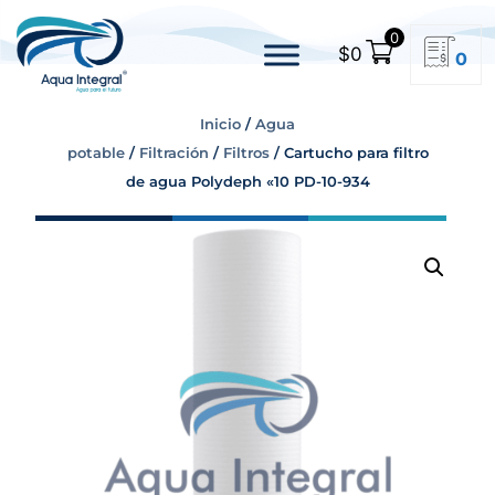
0
$
0
0
Inicio
/
Agua
potable
/
Filtración
/
Filtros
/ Cartucho para filtro
de agua Polydeph «10 PD-10-934