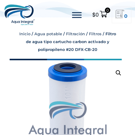
0
$
0
0
Inicio
/
Agua potable
/
Filtración
/
Filtros
/ Filtro
de agua tipo cartucho carbon activado y
polipropileno #20 DFX-CB-20