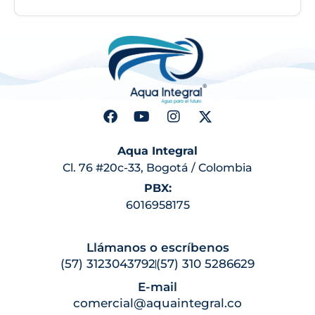
Aqua Integral
Cl. 76 #20c-33, Bogotá / Colombia
PBX:
6016958175
Llámanos o escríbenos
(57) 3123043792
(57) 310 5286629
E-mail
comercial@aquaintegral.co