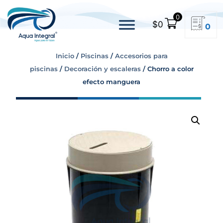
0
$
0
0
Inicio
/
Piscinas
/
Accesorios para
piscinas
/
Decoración y escaleras
/ Chorro a color
efecto manguera