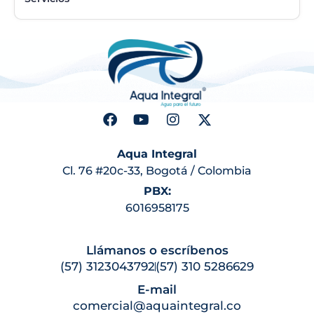
Aqua Integral
Cl. 76 #20c-33, Bogotá / Colombia
PBX:
6016958175
Llámanos o escríbenos
(57) 3123043792
(57) 310 5286629
E-mail
comercial@aquaintegral.co