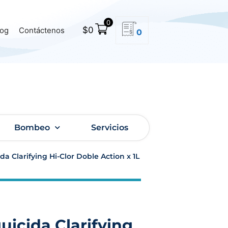
0
$
0
log
Contáctenos
0
Bombeo
Servicios
ida Clarifying Hi-Clor Doble Action x 1L
guicida Clarifying