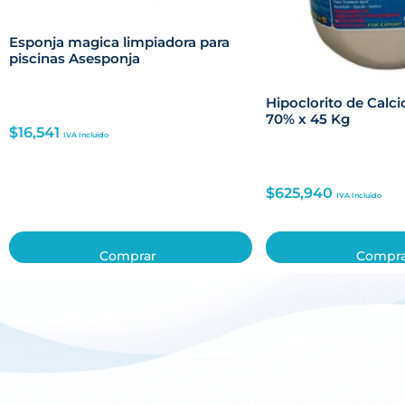
Esponja magica limpiadora para
piscinas Asesponja
Hipoclorito de Calc
70% x 45 Kg
$
16,541
IVA Incluido
$
625,940
IVA Incluido
Comprar
Compr