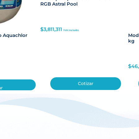
RGB Astral Pool
$
3,811,311
IVA Incluido
io Aquachlor
Modi
kg
$
46
Cotizar
ar