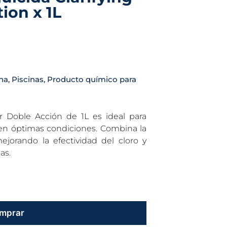
ion x 1L
ina
,
Piscinas
,
Producto químico para
lor Doble Acción de 1L es ideal para
en óptimas condiciones. Combina la
mejorando la efectividad del cloro y
as.
mprar