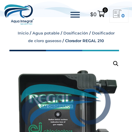
0
$
0
0
Inicio
/
Agua potable
/
Dosificación
/
Dosificador
de cloro gaseoso
/ Clorador REGAL 210