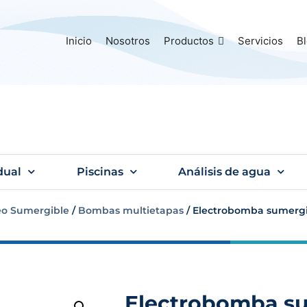
Inicio
Nosotros
Productos
Servicios
B
dual
Piscinas
Análisis de agua
o Sumergible
/
Bombas multietapas
/ Electrobomba sumergib
Electrobomba su