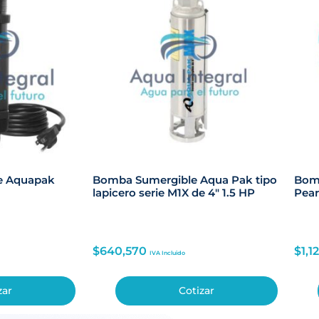
e Aquapak
Bomba Sumergible Aqua Pak tipo
Bomb
lapicero serie M1X de 4″ 1.5 HP
Pear
$
640,570
$
1,1
IVA Incluido
zar
Cotizar