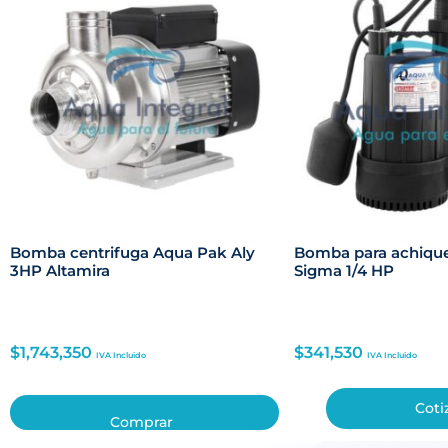
Bomba centrifuga Aqua Pak Aly
Bomba para achiqu
3HP Altamira
Sigma 1/4 HP
$
1,743,350
$
341,530
IVA Incluido
IVA Incluido
Coti
Comprar