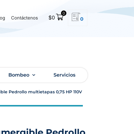
0
$
0
log
Contáctenos
0
Bombeo
Servicios
le Pedrollo multietapas 0,75 HP 110V
mergible Pedrollo