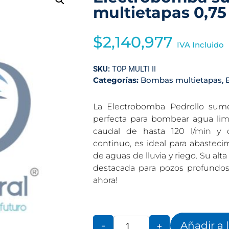
multietapas 0,75
$
2,140,977
IVA Incluido
SKU:
TOP MULTI II
Categorías:
Bombas multietapas
,
La Electrobomba Pedrollo sume
perfecta para bombear agua limp
caudal de hasta 120 l/min y 
continuo, es ideal para abasteci
de aguas de lluvia y riego. Su alt
destacada para pozos profundos 
ahora!
Añadir a 
-
+