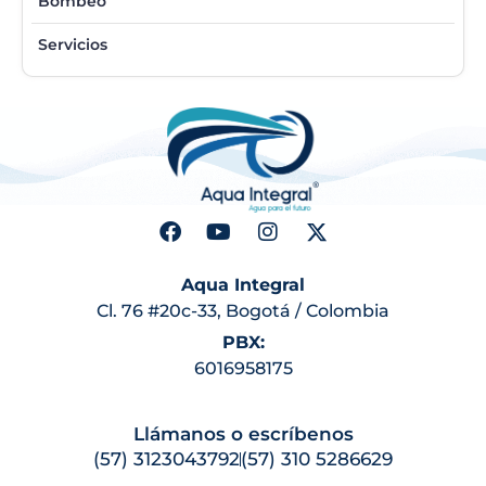
Bombeo
Servicios
Aqua Integral
Cl. 76 #20c-33, Bogotá / Colombia
PBX:
6016958175
Llámanos o escríbenos
(57) 3123043792
(57) 310 5286629