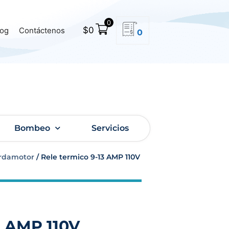
0
$
0
log
Contáctenos
0
Bombeo
Servicios
rdamotor
/ Rele termico 9-13 AMP 110V
3 AMP 110V