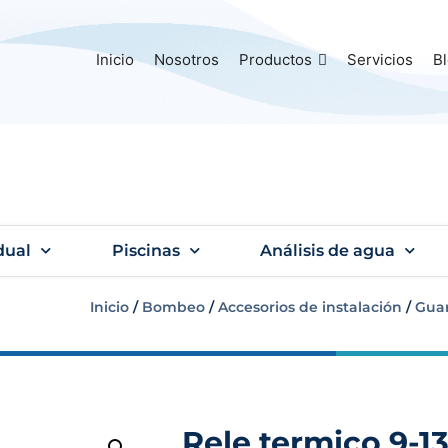
Inicio
Nosotros
Productos
Servicios
B
dual
Piscinas
Análisis de agua
Inicio
/
Bombeo
/
Accesorios de instalación
/
Gua
Rele termico 9-1