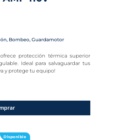
ión
,
Bombeo
,
Guardamotor
frece protección térmica superior
ulable. Ideal para salvaguardar tus
ya y protege tu equipo!
mprar
Disponible