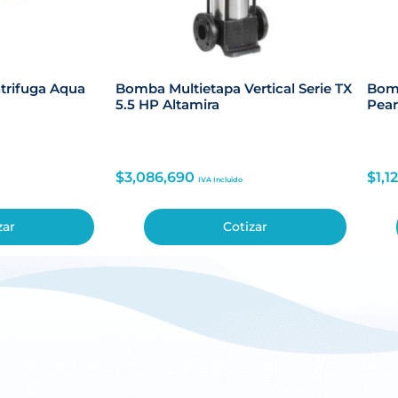
trifuga Aqua
Bomba Multietapa Vertical Serie TX
Bomb
5.5 HP Altamira
Pear
$
3,086,690
$
1,1
IVA Incluido
zar
Cotizar