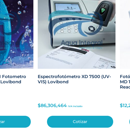
II Fotometro
Espectrofotómetro XD 7500 (UV-
Fotó
a Lovibond
VIS) Lovibond
MD 
Reac
$
86,306,464
$
12,
IVA Incluido
zar
Cotizar