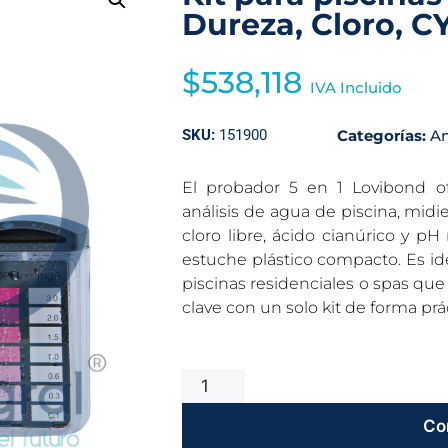
Dureza, Cloro, C
$
538,118
IVA Incluido
SKU:
151900
Categorías:
An
El probador 5 en 1 Lovibond of
análisis de agua de piscina, midi
cloro libre, ácido cianúrico y p
estuche plástico compacto. Es id
piscinas residenciales o spas que 
clave con un solo kit de forma prá
Co