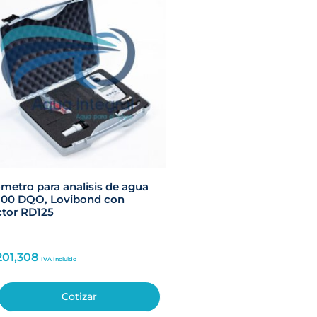
metro para analisis de agua
100 DQO, Lovibond con
tor RD125
201,308
IVA Incluido
Cotizar