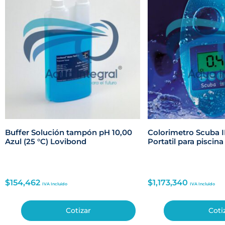
Buffer Solución tampón pH 10,00
Colorimetro Scuba 
Azul (25 °C) Lovibond
Portatil para piscin
$
154,462
$
1,173,340
IVA Incluido
IVA Incluido
Cotizar
Coti