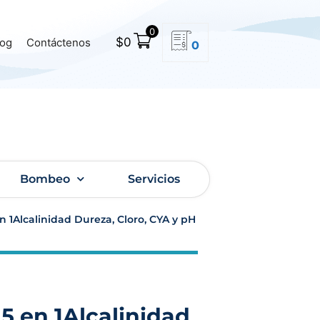
0
$
0
log
Contáctenos
0
Bombeo
Servicios
en 1Alcalinidad Dureza, Cloro, CYA y pH
 5 en 1Alcalinidad