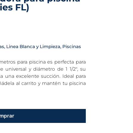
ies FL)
as
,
Linea Blanca y Limpieza
,
Piscinas
etros para piscina es perfecta para
e universal y diámetro de 1 1/2″, su
iza una excelente succión. Ideal para
ñádela al carrito y mantén tu piscina
mprar