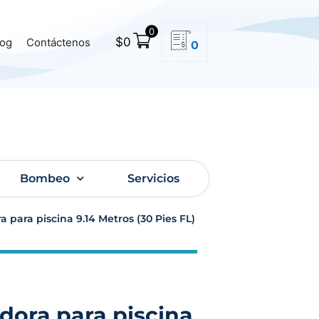
0
$
0
log
Contáctenos
0
Bombeo
Servicios
 para piscina 9.14 Metros (30 Pies FL)
dora para piscina