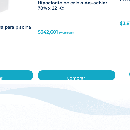
Hipoclorito de calcio Aquachlor
70% x 22 Kg
$
3,8
a para piscina
$
342,601
IVA Incluido
ar
Comprar