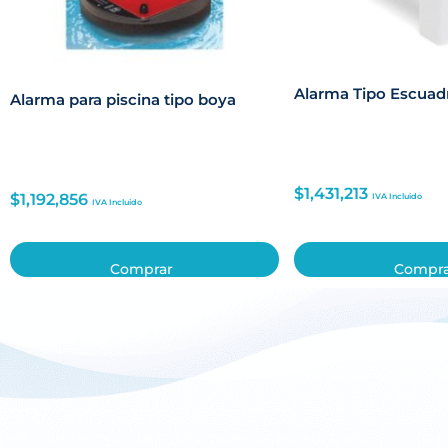
Alarma Tipo Escuadr
Alarma para piscina tipo boya
$
1,431,213
$
1,192,856
IVA Incluido
IVA Incluido
Comprar
Compr