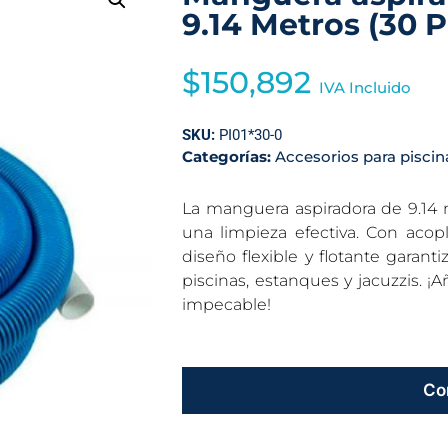
9.14 Metros (30 P
$
150,892
IVA Incluido
SKU:
PI01*30-0
Categorías:
Accesorios para piscin
La manguera aspiradora de 9.14 m
una limpieza efectiva. Con acopl
diseño flexible y flotante garant
piscinas, estanques y jacuzzis. ¡A
impecable!
Co