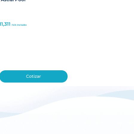
11,311
IVA Incluido
Cotizar