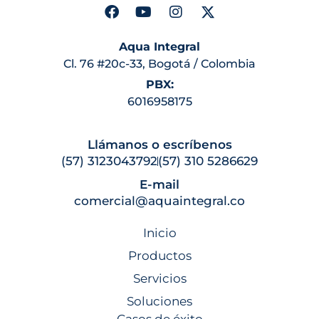
Aqua Integral
Cl. 76 #20c-33, Bogotá / Colombia
PBX:
6016958175
Llámanos o escríbenos
(57) 3123043792
(57) 310 5286629
E-mail
comercial@aquaintegral.co
Inicio
Productos
Servicios
Soluciones
Casos de éxito