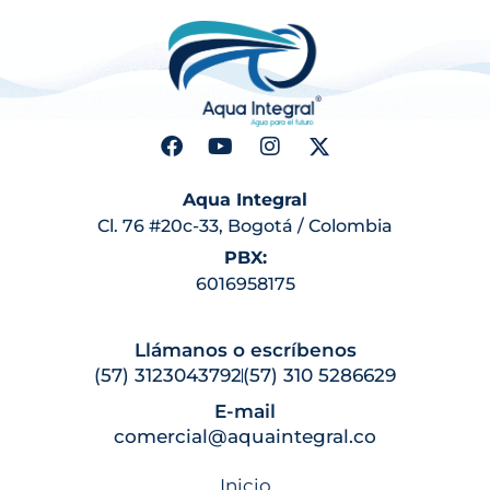
Aqua Integral
Cl. 76 #20c-33, Bogotá / Colombia
PBX:
6016958175
Llámanos o escríbenos
(57) 3123043792
(57) 310 5286629
E-mail
comercial@aquaintegral.co
Inicio