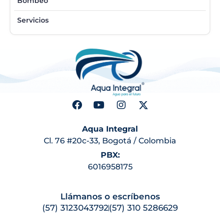
Bombeo
Servicios
Aqua Integral
Cl. 76 #20c-33, Bogotá / Colombia
PBX:
6016958175
Llámanos o escríbenos
(57) 3123043792
(57) 310 5286629