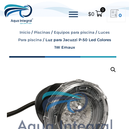
0
$
0
0
Inicio
/
Piscinas
/
Equipos para piscina
/
Luces
Para piscina
/ Luz para Jacuzzi P-50 Led Colores
1W Emaux