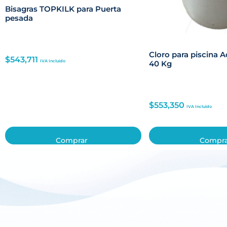
Bisagras TOPKILK para Puerta
pesada
Cloro para piscina 
$
543,711
IVA Incluido
40 Kg
$
553,350
IVA Incluido
Comprar
Compr