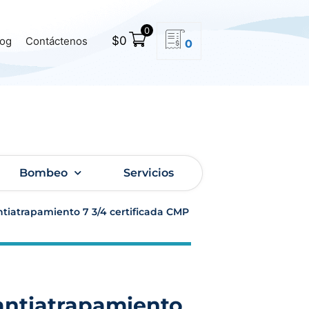
0
$
0
log
Contáctenos
0
Bombeo
Servicios
antiatrapamiento 7 3/4 certificada CMP
 antiatrapamiento