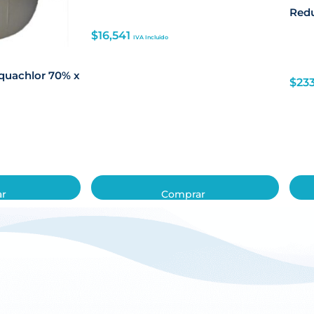
Redu
$
16,541
IVA Incluido
Aquachlor 70% x
$
23
ar
Comprar