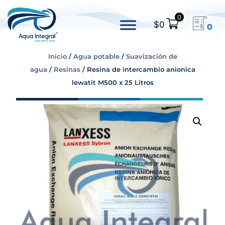
0
$
0
0
Inicio
/
Agua potable
/
Suavización de
agua
/
Resinas
/ Resina de intercambio anionica
lewatit M500 x 25 Litros