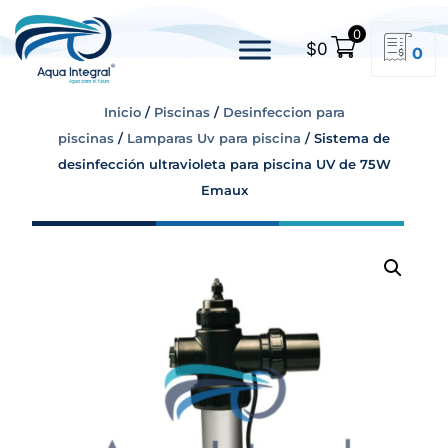
0
$
0
0
Inicio
/
Piscinas
/
Desinfeccion para
piscinas
/
Lamparas Uv para piscina
/ Sistema de
desinfección ultravioleta para piscina UV de 75W
Emaux