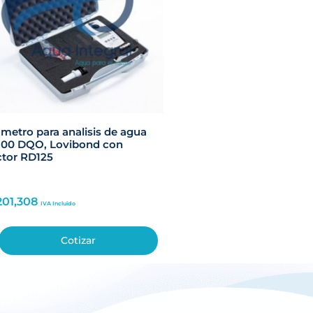
metro para analisis de agua
100 DQO, Lovibond con
tor RD125
201,308
IVA Incluido
Cotizar