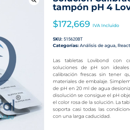
tampón pH 4 Lo
$
172,669
IVA Incluido
SKU:
515620BT
Categorías:
Análisis de agua
,
React
Las tabletas Lovibond con c
soluciones de pH son ideales
calibración frescas sin tener 
materiales de embalaje. Simplem
de pH en 20 ml de agua desioni
disolución se consigue el pH objet
el color rosa de la solución. La ta
soporta casi todas las condicion
con una larga caducidad.