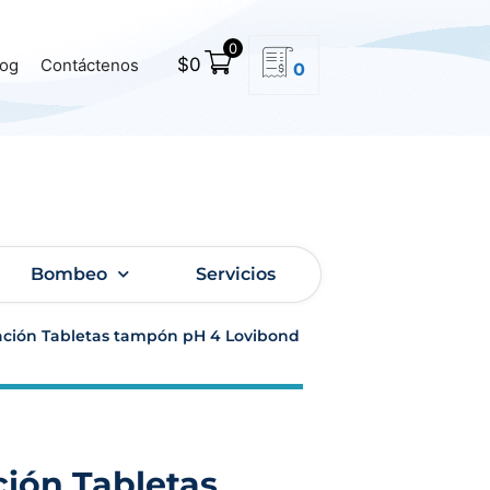
0
$
0
log
Contáctenos
0
Bombeo
Servicios
ración Tabletas tampón pH 4 Lovibond
ción Tabletas