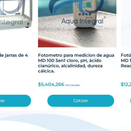
e jarras de 4
Fotometro para medicion de agua
Fotó
MD 100 5en1 cloro, pH, ácido
MD 
cianúrico, alcalinidad, dureza
Reac
cálcica.
$
5,404,266
$
12,
IVA Incluido
zar
Cotizar