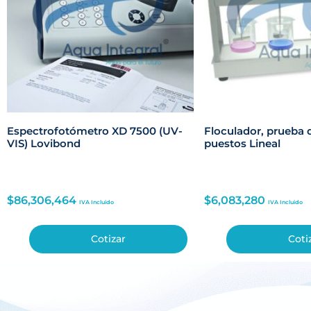
Espectrofotómetro XD 7500 (UV-
Floculador, prueba d
VIS) Lovibond
puestos Lineal
$
86,306,464
$
6,083,280
IVA Incluido
IVA Incluido
Cotizar
Coti