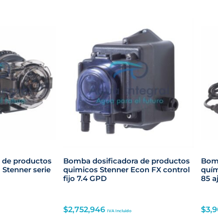
 de productos
Bomba dosificadora de productos
Bomb
 Stenner serie
quimicos Stenner Econ FX control
quím
fijo 7.4 GPD
85 a
$
2,752,946
$
3,
IVA Incluido