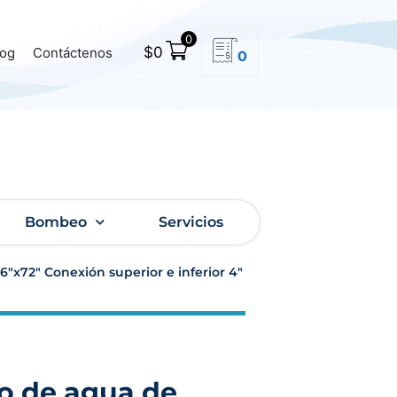
0
$
0
log
Contáctenos
0
Bombeo
Servicios
6″x72″ Conexión superior e inferior 4″
ro de agua de