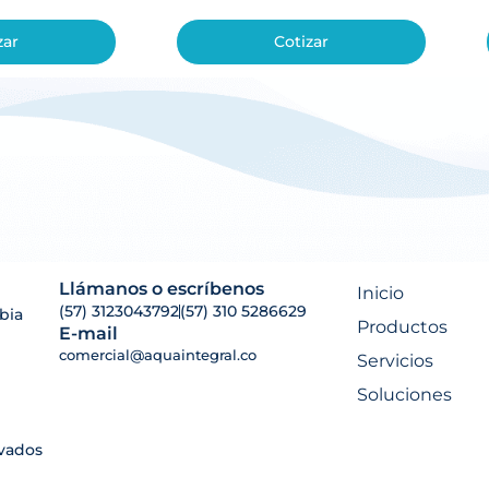
zar
Cotizar
Llámanos o escríbenos
Inicio
(57) 3123043792
(57) 310 5286629
bia
Productos
E-mail
comercial@aquaintegral.co
Servicios
Soluciones
rvados