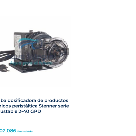
a dosificadora de productos
icos peristáltica Stenner serie
justable 2-40 GPD
902,086
IVA Incluido