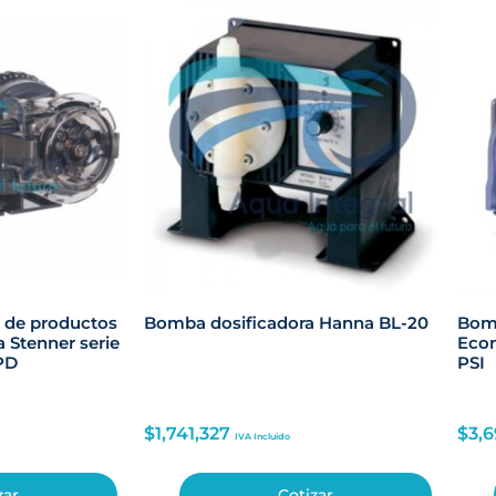
 de productos
Bomba dosificadora Hanna BL-20
Bomb
a Stenner serie
Econ
PD
PSI
$
1,741,327
$
3,
IVA Incluido
zar
Cotizar