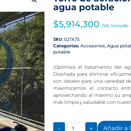
agua potable
$
5,914,300
IVA Incluido
SKU:
G2TA7S
Categorías:
Accesorios
,
Agua pota
potable
¡Optimiza el tratamiento del ag
Diseñada para eliminar eficazmen
son ideales para una variedad de 
maximizamos el contacto entr
aprovechando al máximo su ampli
más limpia y saludable con nuestr
Añadir a 
-
+