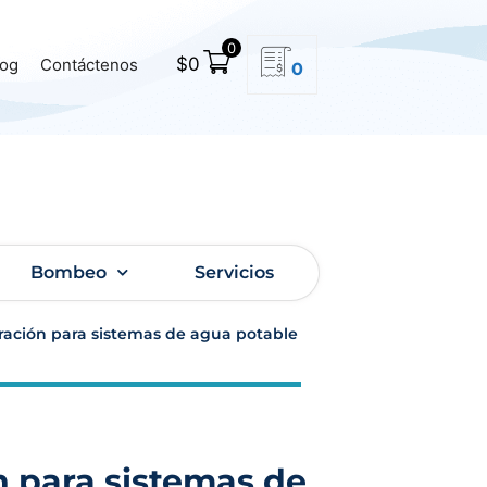
0
$
0
log
Contáctenos
0
Bombeo
Servicios
eración para sistemas de agua potable
n para sistemas de