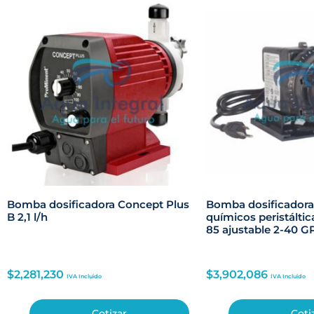
Bomba dosificadora Concept Plus
Bomba dosificadora
B 2,1 l/h
químicos peristáltic
85 ajustable 2-40 G
$
2,281,230
$
3,902,086
IVA Incluido
IVA Incluido
Cotizar
Coti