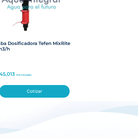
a Dosificadora Tefen MixRite
m3/h
45,013
IVA Incluido
Cotizar