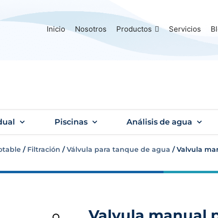
Inicio
Nosotros
Productos
Servicios
B
dual
Piscinas
Análisis de agua
otable
/
Filtración
/
Válvula para tanque de agua
/ Valvula man
Valvula manual p