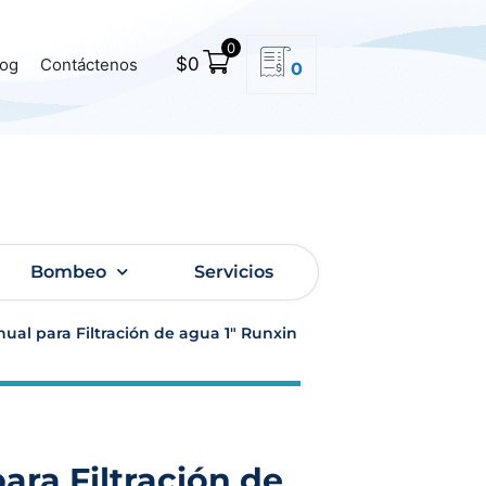
0
$
0
log
Contáctenos
0
Bombeo
Servicios
ual para Filtración de agua 1″ Runxin
ara Filtración de