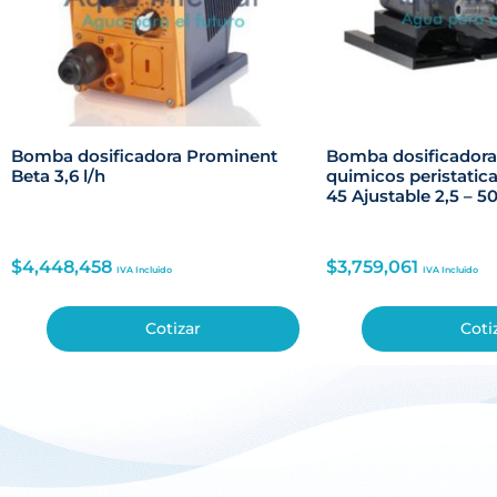
Bomba dosificadora Prominent
Bomba dosificadora
Beta 3,6 l/h
quimicos peristatica
45 Ajustable 2,5 – 
$
4,448,458
$
3,759,061
IVA Incluido
IVA Incluido
Cotizar
Coti