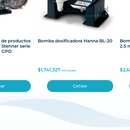
 de productos
Bomba dosificadora Hanna BL-20
Bomb
 Stenner serie
2.5 
50 GPD
$
1,741,327
$
2,6
IVA Incluido
zar
Cotizar