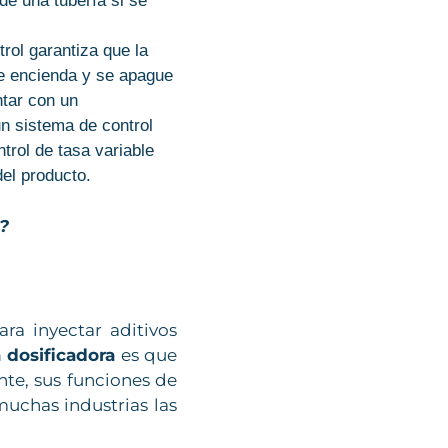
de una tubería si se
trol garantiza que la
e encienda y se apague
tar con un
un sistema de control
trol de tasa variable
 del producto.
?
ara inyectar aditivos
dosificadora
es que
nte, sus funciones de
muchas industrias las