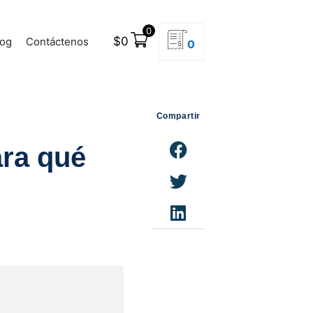
0
$
0
log
Contáctenos
0
Compartir
ra qué