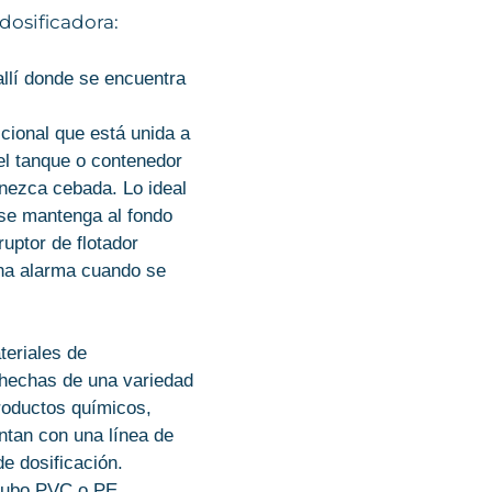
dosificadora:
llí donde se encuentra
cional que está unida a
el tanque o contenedor
nezca cebada. Lo ideal
 se mantenga al fondo
ruptor de flotador
na alarma cuando se
teriales de
hechas de una variedad
productos químicos,
tan con una línea de
de dosificación.
 tubo PVC o PE