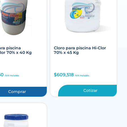
ara piscina
Cloro para piscina Hi-Clor
or 70% x 40 Kg
70% x 45 Kg
50
$
609,518
IVA Incluido
IVA Incluido
Cotizar
Comprar