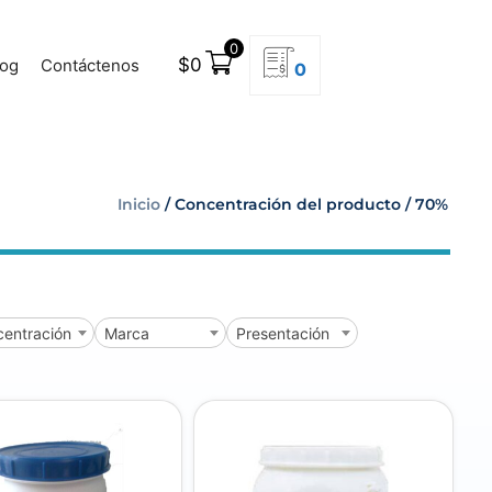
0
$
0
log
Contáctenos
0
Inicio
/ Concentración del producto / 70%
entración
Marca
Presentación