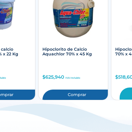
 calcio
Hipoclorito de Calcio
Hipoclor
 x 22 Kg
Aquachlor 70% x 45 Kg
70% x 4
$
625,940
$
518,6
luido
IVA Incluido
omprar
Comprar