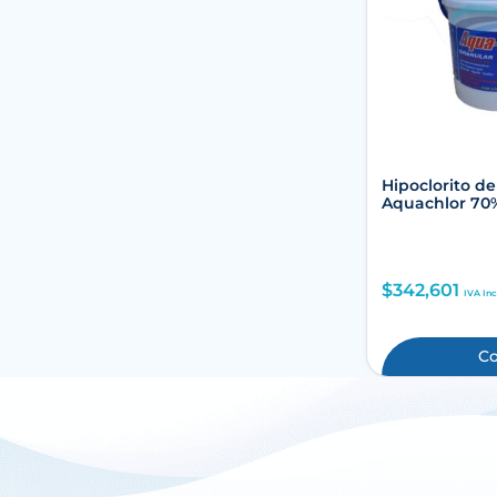
Hipoclorito de
Aquachlor 70%
$
342,601
IVA Inc
C