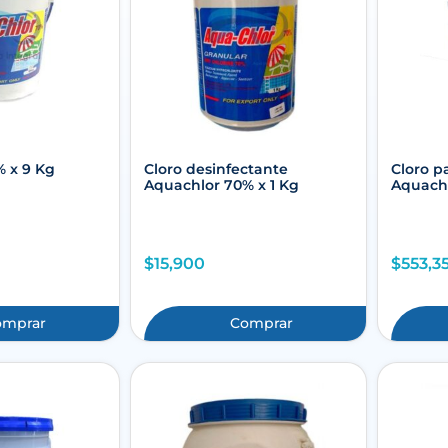
 x 9 Kg
Cloro desinfectante
Cloro p
Aquachlor 70% x 1 Kg
Aquachl
$
15,900
$
553,3
omprar
Comprar