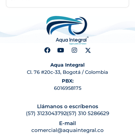
Aqua Integral
Cl. 76 #20c-33, Bogotá / Colombia
PBX:
6016958175
Llámanos o escríbenos
(57) 3123043792
(57) 310 5286629
E-mail
comercial@aquaintegral.co