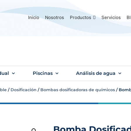
Inicio
Nosotros
Productos
Servicios
B
dual
Piscinas
Análisis de agua
ble
/
Dosificación
/
Bombas dosificadoras de químicos
/ Bomba
Bomba Dosificad