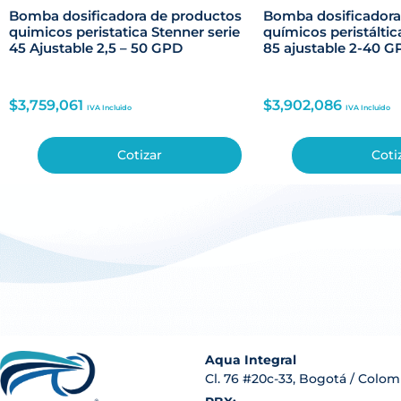
Bomba dosificadora de productos
Bomba dosificadora
quimicos peristatica Stenner serie
químicos peristáltic
45 Ajustable 2,5 – 50 GPD
85 ajustable 2-40 G
$
3,759,061
$
3,902,086
IVA Incluido
IVA Incluido
Cotizar
Coti
Aqua Integral
Cl. 76 #20c-33, Bogotá / Colom