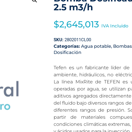
2.5 m3/h
$
2,645,013
IVA Incluido
SKU:
2802011CL00
Categorías:
Agua potable
,
Bombas 
Dosificación
Tefen es un fabricante líder d
ambiente, hidráulicos, no eléctri
La línea MixRite de TEFEN es 
operadas por agua, se utilizan p
aditivos agregados directamente 
del fluido bajo diversos rangos de
diferentes rangos de presión. So
partir de materiales compues
condiciones climáticas extremas,
y ácidos usados para la inyección.