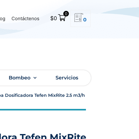
0
$
0
log
Contáctenos
0
Bombeo
Servicios
 Dosificadora Tefen MixRite 2.5 m3/h
ora Tefen MixRite