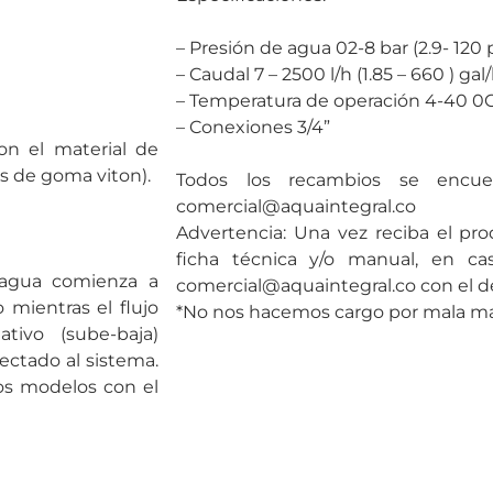
– Presión de agua 02-8 bar (2.9- 120 p
– Caudal 7 – 2500 l/h (1.85 – 660 ) gal
– Temperatura de operación 4-40 0C
– Conexiones 3/4”
on el material de
os de goma viton).
Todos los recambios se encuen
comercial@aquaintegral.co
Advertencia: Una vez reciba el pro
ficha técnica y/o manual, en cas
 agua comienza a
comercial@aquaintegral.co con el de
 mientras el flujo
*No nos hacemos cargo por mala man
tivo (sube-baja)
ectado al sistema.
los modelos con el