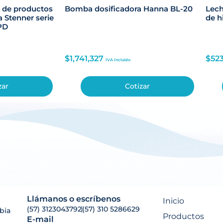
 de productos
Bomba dosificadora Hanna BL-20
Lech
a Stenner serie
de h
PD
$
1,741,327
$
52
IVA Incluido
zar
Cotizar
Llámanos o escríbenos
Inicio
(57) 3123043792
(57) 310 5286629
bia
Productos
E-mail