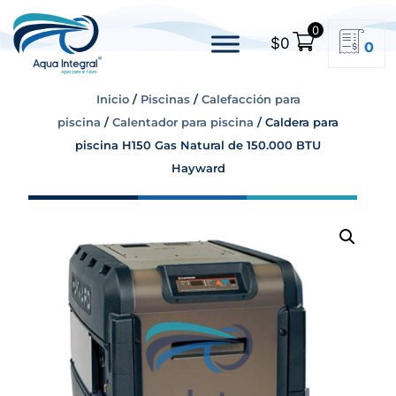
0
$
0
0
Inicio
/
Piscinas
/
Calefacción para
piscina
/
Calentador para piscina
/ Caldera para
piscina H150 Gas Natural de 150.000 BTU
Hayward