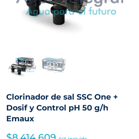
Clorinador de sal SSC One +
Dosif y Control pH 50 g/h
Emaux
$
8,414,609
IVA Incluido