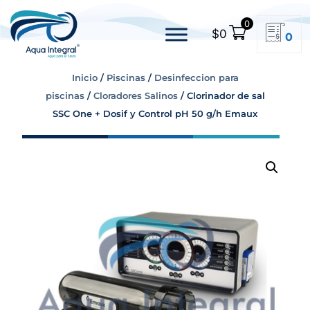
0
$
0
0
Inicio
/
Piscinas
/
Desinfeccion para
piscinas
/
Cloradores Salinos
/ Clorinador de sal
SSC One + Dosif y Control pH 50 g/h Emaux