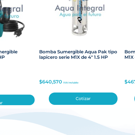
ergible
Bomba Sumergible Aqua Pak tipo
Bomb
HP
lapicero serie M1X de 4″ 1.5 HP
M1X 
$
640,570
$
46
IVA Incluido
Cotizar
ar