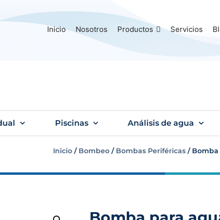
Inicio
Nosotros
Productos
Servicios
B
dual
Piscinas
Análisis de agua
Inicio
/
Bombeo
/
Bombas Periféricas
/ Bomba p
Bomba para agua