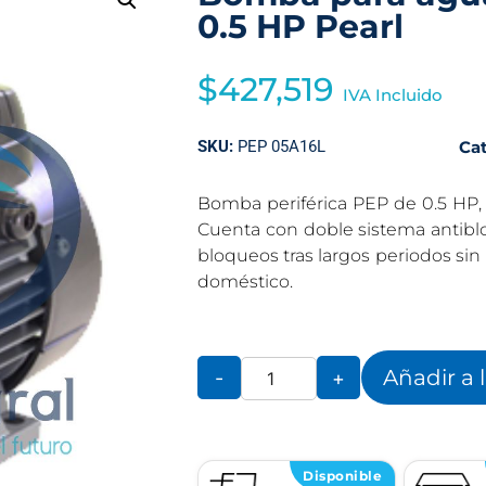
0.5 HP Pearl
$
427,519
IVA Incluido
SKU:
PEP 05A16L
Ca
Bomba periférica PEP de 0.5 HP, p
Cuenta con doble sistema antiblo
bloqueos tras largos periodos sin 
doméstico.
Añadir a 
-
+
Disponible