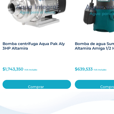
Bomba centrifuga Aqua Pak Aly
Bomba de agua Sum
3HP Altamira
Altamira Amiga 1/2 
$
1,743,350
$
639,533
IVA Incluido
IVA Incluido
Comprar
Compr