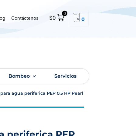
0
$
0
log
Contáctenos
0
Bombeo
Servicios
ara agua periferica PEP 0.5 HP Pearl
 periferica PEP