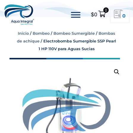
0
$
0
0
Inicio
/
Bombeo
/
Bombeo Sumergible
/
Bombas
de achique
/ Electrobomba Sumergible SSP Pearl
1 HP 110V para Aguas Sucias