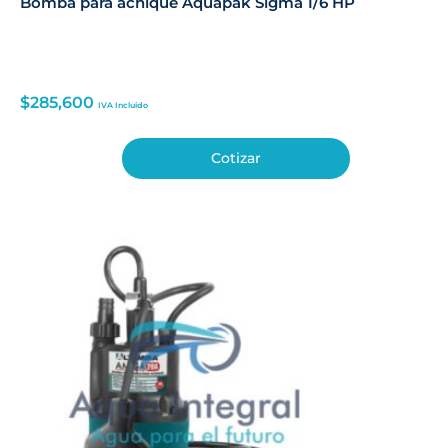
Bomba para achique Aquapak Sigma 1/6 HP
$
285,600
IVA Incluido
Cotizar