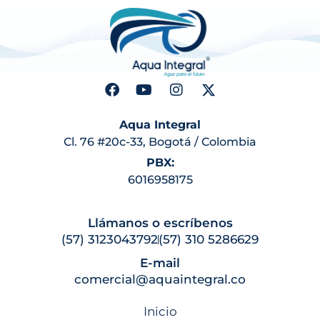
Aqua Integral
Cl. 76 #20c-33, Bogotá / Colombia
PBX:
6016958175
Llámanos o escríbenos
(57) 3123043792
(57) 310 5286629
E-mail
comercial@aquaintegral.co
Inicio