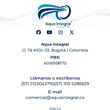
Aqua Integral
Cl. 76 #20c-33, Bogotá / Colombia
PBX:
6016958175
Llámanos o escríbenos
(57) 3123043792
(57) 310 5286629
E-mail
comercial@aquaintegral.co
Inicio