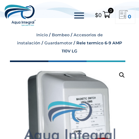
0
$
0
0
Inicio
/
Bombeo
/
Accesorios de
instalación
/
Guardamotor
/ Rele termico 6-9 AMP
110V LG