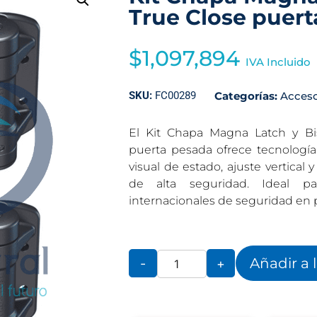
True Close puer
$
1,097,894
IVA Incluido
SKU:
FC00289
Categorías:
Acceso
El Kit Chapa Magna Latch y Bis
puerta pesada ofrece tecnología
visual de estado, ajuste vertical 
de alta seguridad. Ideal p
internacionales de seguridad en pi
Añadir a 
-
+