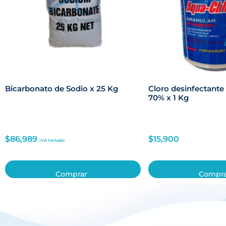
Bicarbonato de Sodio x 25 Kg
Cloro desinfectante
70% x 1 Kg
$
86,989
$
15,900
IVA Incluido
Comprar
Compr