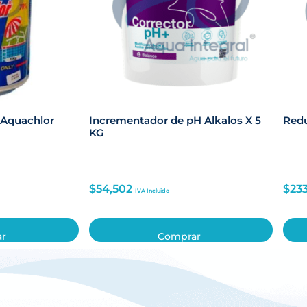
 Aquachlor
Incrementador de pH Alkalos X 5
Redu
KG
$
54,502
$
23
IVA Incluido
ar
Comprar