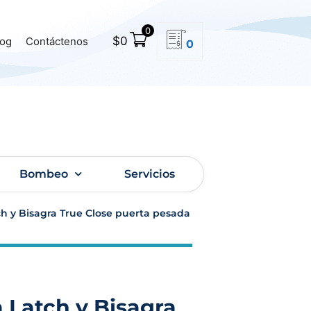
0
$
0
log
Contáctenos
0
Bombeo
Servicios
h y Bisagra True Close puerta pesada
 Latch y Bisagra