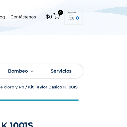
0
$
0
log
Contáctenos
0
Bombeo
Servicios
e cloro y Ph
/ Kit Taylor Basico K 1001S
 K 1001S