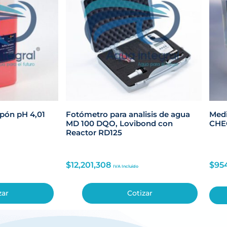
pón pH 4,01
Fotómetro para analisis de agua
Medi
MD 100 DQO, Lovibond con
CHE
Reactor RD125
$
12,201,308
$
95
IVA Incluido
zar
Cotizar