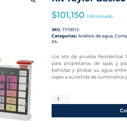
$
101,150
IVA Incluido
SKU:
TY1001S
Categorías:
Análisis de agua
,
Compa
Ph
Los kits de prueba Residential 
para propietarios de spas y pi
bañistas y probar su agua entre 
viajes a su tienda de suministros 
Co