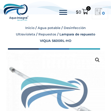
0
$
0
0
Inicio
/
Agua potable
/
Desinfección
Ultravioleta
/
Repuestos
/ Lampara de repuesto
VIQUA S600RL-HO