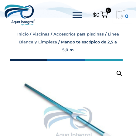
0
$
0
0
Inicio
/
Piscinas
/
Accesorios para piscinas
/
Linea
Blanca y Limpieza
/ Mango telescópico de 2,5 a
5,0 m