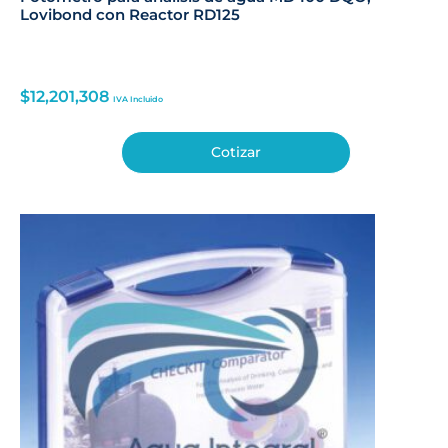
Lovibond con Reactor RD125
$
12,201,308
IVA Incluido
Cotizar